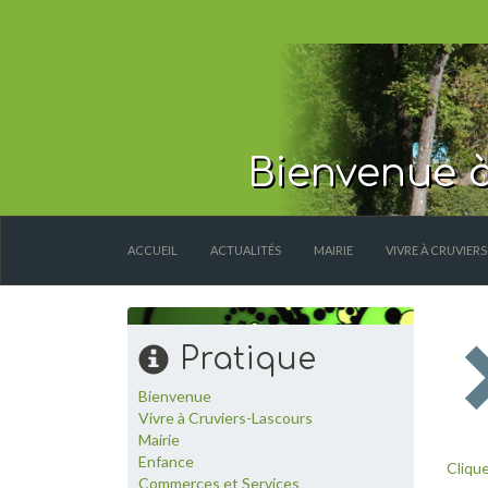
Bienvenue à
ACCUEIL
ACTUALITÉS
MAIRIE
VIVRE À CRUVIER
Pratique
Bienvenue
Vivre à Cruviers-Lascours
Mairie
Enfance
Clique
Commerces et Services