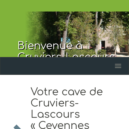
Bienvenue à
Cruviers-Lascours
Toggl
naviga
Votre cave de
Cruviers-
Lascours
« Cevennes