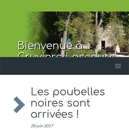
Bienvenue à
Cruviers-Lascours
Toggl
naviga
Les poubelles
noires sont
arrivées !
28 juin 2017