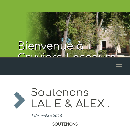
Bienvenue à
Cruviers-Lascours
Toggl
naviga
Soutenons
LALIE & ALEX !
1 décembre 2016
SOUTENONS