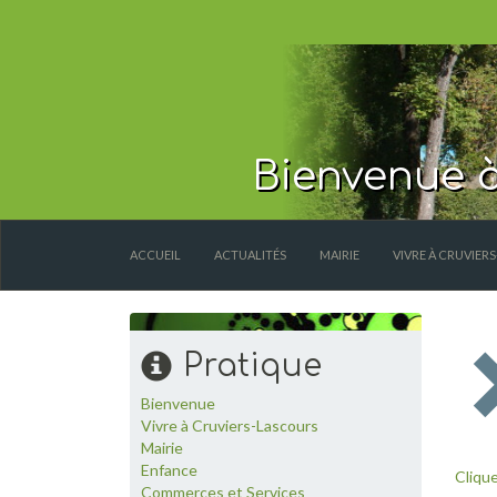
Bienvenue à
ACCUEIL
ACTUALITÉS
MAIRIE
VIVRE À CRUVIER
Pratique
Bienvenue
Vivre à Cruviers-Lascours
Mairie
Enfance
Clique
Commerces et Services