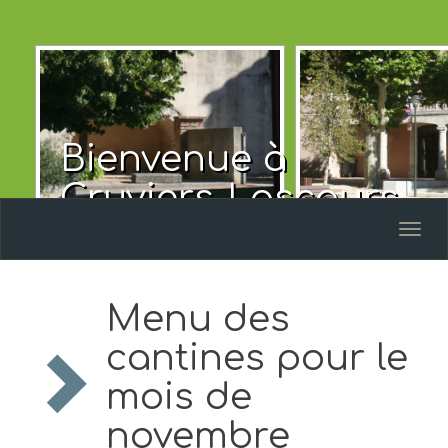
Bienvenue à
Cruviers-Lascours
Toggl
naviga
Menu des
cantines pour le
mois de
novembre