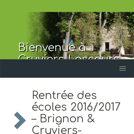
Bienvenue à
Cruviers-Lascours
Toggl
naviga
Rentrée des
écoles 2016/2017
– Brignon &
Cruviers-