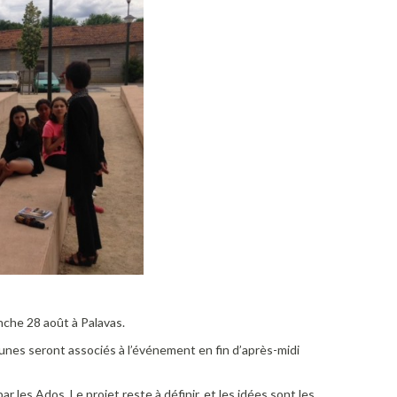
che 28 août à Palavas.
eunes seront associés à l’événement en fin d’après-midi
r les Ados. Le projet reste à définir, et les idées sont les