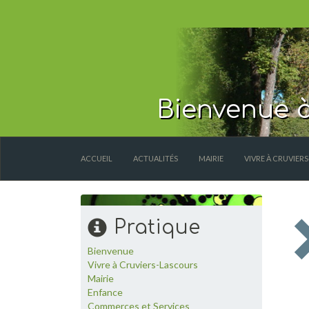
Bienvenue à
ACCUEIL
ACTUALITÉS
MAIRIE
VIVRE À CRUVIER
Pratique
Bienvenue
Vivre à Cruviers-Lascours
Mairie
Enfance
Commerces et Services