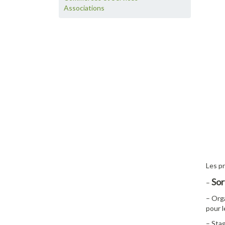
Associations
Les pr
Sor
–
– Orga
pour l
– Stag