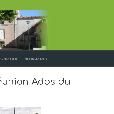
D’URBANISME
HÉBERGEMENTS
éunion Ados du