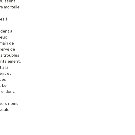
puissent
e mortelle,
es à
ident à
reux
emain de
servé de
s troubles
entalement,
 à la
ent et
 des
. Le
re, donc
ivers noms
 seule