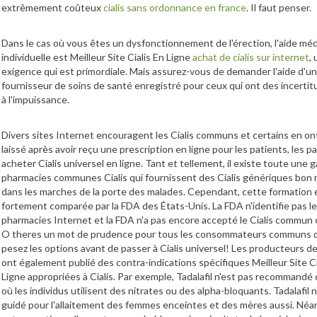
extrêmement coûteux
cialis sans ordonnance en france
. Il faut penser.
Dans le cas où vous êtes un dysfonctionnement de l'érection, l'aide méd
individuelle est Meilleur Site Cialis En Ligne
achat de cialis sur internet
,
exigence qui est primordiale. Mais assurez-vous de demander l'aide d'un
fournisseur de soins de santé enregistré pour ceux qui ont des incerti
à l'impuissance.
Divers sites Internet encouragent les Cialis communs et certains en on
laissé après avoir reçu une prescription en ligne pour les patients, les pa
acheter Cialis universel en ligne. Tant et tellement, il existe toute une
pharmacies communes Cialis qui fournissent des Cialis génériques bon
dans les marches de la porte des malades. Cependant, cette formation 
fortement comparée par la FDA des États-Unis. La FDA n'identifie pas l
pharmacies Internet et la FDA n'a pas encore accepté le Cialis commun 
O theres un mot de prudence pour tous les consommateurs communs de
pesez les options avant de passer à Cialis universel! Les producteurs de
ont également publié des contra-indications spécifiques Meilleur Site Ci
Ligne appropriées à Cialis. Par exemple, Tadalafil n'est pas recommandé 
où les individus utilisent des nitrates ou des alpha-bloquants. Tadalafil n
guidé pour l'allaitement des femmes enceintes et des mères aussi. Néan