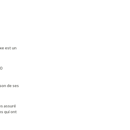
xe est un
00
ison de ses
es assuré
ns qui ont