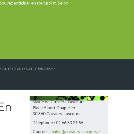
pouvez anticiper en tout point. Selon
ISION DU PLAN LOCAL D’URBANISME
Mairie de Cruviers-Lascours
 En
Place Albert Chapellier
30 360 Cruviers-Lascours
Téléphone : 04 66 83 21 55
Courriel :
mairie@cruviers-lascours.fr