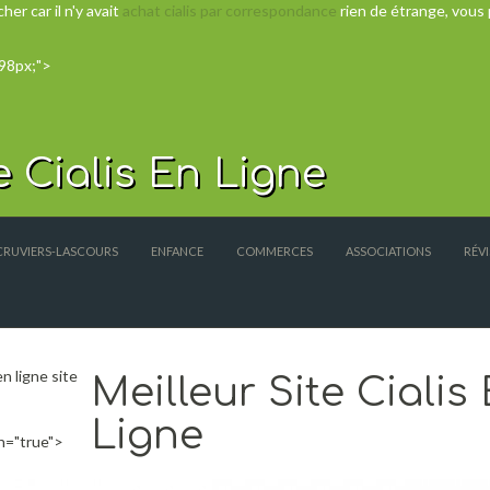
her car il n'y avait
achat cialis par correspondance
rien de étrange, vous 
198px;">
e Cialis En Ligne
 CRUVIERS-LASCOURS
ENFANCE
COMMERCES
ASSOCIATIONS
RÉV
en ligne site
Meilleur Site Cialis
Ligne
n="true">