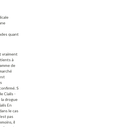
icale
 une
tudes quant
t vraiment
tients à
 gamme de
 marché
est
es
confirmé. S
 Cialis -
 la drogue
alis En
dans le cas
'est pas
moins, il