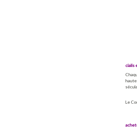
cialis 
Chaqu
haute 
sécula
Le Con
achete