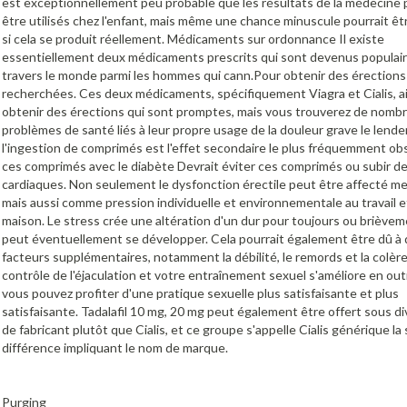
est exceptionnellement peu probable que les résultats de la médecine 
être utilisés chez l'enfant, mais même une chance minuscule pourrait êtr
si cela se produit réellement. Médicaments sur ordonnance Il existe
essentiellement deux médicaments prescrits qui sont devenus populair
travers le monde parmi les hommes qui cann.Pour obtenir des érections
recherchées. Ces deux médicaments, spécifiquement Viagra et Cialis, a
obtenir des érections qui sont promptes, mais vous trouverez de nomb
problèmes de santé liés à leur propre usage de la douleur grave le lend
l'ingestion de comprimés est l'effet secondaire le plus fréquemment ob
ces comprimés avec le diabète Devrait éviter ces comprimés ou subir de
cardiaques. Non seulement le dysfonction érectile peut être affecté m
mais aussi comme pression individuelle et environnementale au travail et
maison. Le stress crée une altération d'un dur pour toujours ou brièvem
peut éventuellement se développer. Cela pourrait également être dû à
facteurs supplémentaires, notamment la débilité, le remords et la colère
contrôle de l'éjaculation et votre entraînement sexuel s'améliore en out
vous pouvez profiter d'une pratique sexuelle plus satisfaisante et plus
satisfaisante. Tadalafil 10 mg, 20 mg peut également être offert sous d
de fabricant plutôt que Cialis, et ce groupe s'appelle Cialis générique la
différence impliquant le nom de marque.
Purging